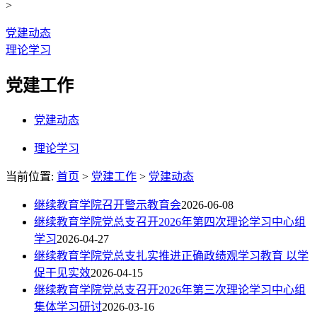
>
党建动态
理论学习
党建工作
党建动态
理论学习
当前位置:
首页
>
党建工作
>
党建动态
继续教育学院召开警示教育会
2026-06-08
继续教育学院党总支召开2026年第四次理论学习中心组
学习
2026-04-27
继续教育学院党总支扎实推进正确政绩观学习教育 以学
促干见实效
2026-04-15
继续教育学院党总支召开2026年第三次理论学习中心组
集体学习研讨
2026-03-16