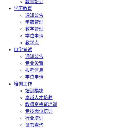
教育培训
学历教育
通知公告
学籍管理
教学管理
学位申请
教学点
自学考试
通知公告
专业设置
报考信息
学位申请
培训工作
培训模块
卓越人才培养
教师资格证培训
专技岗位培训
行业培训
证书查询